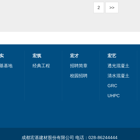
2
>>
实
宏筑
宏才
宏艺
基基地
经典工程
招聘简章
透光混凝土
校园招聘
清水混凝土
GRC
UHPC
艺术地坪
图像混凝土
无机石系列
项目案例
成都宏基建材股份有限公司 电话：028-86244444